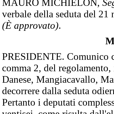
MAURO MICHIELON,
Se
verbale della seduta del 2
(È approvato)
.
Mi
PRESIDENTE. Comunico che, 
comma 2, del regolamento, i
Danese, Mangiacavallo, Matt
decorrere dalla seduta odier
Pertanto i deputati comples
ventisei, come risulta dall'e