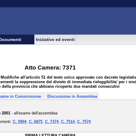
Documenti
Iniziative ed eventi
Atto Camera: 7371
Modifiche all'articolo 51 del testo unico approvato con decreto legislati
ernenti la soppressione del divieto di immediata rieleggibilita' per i sind
e della provincia che abbiano ricoperto due mandati consecutivi
same in Commissione
Discussione in Assemblea
o 2001
- all'esame dell'assemblea
orrenti:
C. 5904
,
C. 6875
,
C. 7374
,
C. 7514
,
C. 7574
PRIMA LETTURA CAMERA