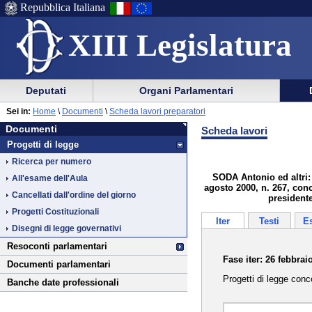
Repubblica Italiana
XIII Legislatura
Menu
Vai
Menu
Vai
Deputati
Organi Parlamentari
al
al
di
di
Vai
Menu
menu
Sei in:
Home
\
Documenti
\
Scheda lavori preparatori
ausilio
navigazione
Documenti
al
di
di
Documenti
Scheda lavori
alla
principale
contenuto
navigazione
sezione
Progetti di legge
navigazione
principale
Ricerca per numero
SODA Antonio ed altri: 
All'esame dell'Aula
agosto 2000, n. 267, conc
Cancellati dall'ordine del giorno
president
Progetti Costituzionali
Iter
Testi
E
Disegni di legge governativi
Resoconti parlamentari
Fase iter: 26 febbrai
Documenti parlamentari
Progetti di legge conc
Banche date professionali