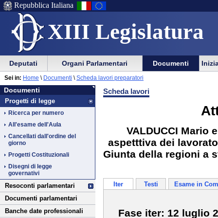
Repubblica Italiana
XIII Legislatura
Menu
Vai
Menu
Vai
Deputati
Organi Parlamentari
Documenti
Inizi
al
al
di
di
Vai
Menu
menu
Sei in:
Home
\
Documenti
\
Scheda lavori preparatori
ausilio
navigazione
Documenti
al
di
di
Documenti
Scheda lavori
alla
principale
contenuto
navigazione
sezione
Progetti di legge
navigazione
principale
At
Ricerca per numero
All'esame dell'Aula
VALDUCCI Mario e
Cancellati dall'ordine del
aspetttiva dei lavorat
giorno
Giunta della regioni a 
Progetti Costituzionali
Disegni di legge
governativi
Iter
Testi
Esame in Com
Resoconti parlamentari
Documenti parlamentari
Fase iter: 12 luglio 
Banche date professionali