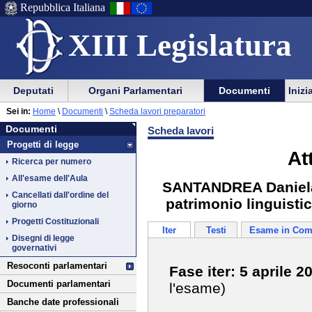
Repubblica Italiana
XIII Legislatura
Menu
Vai
Menu
Vai
Deputati
Organi Parlamentari
Documenti
Inizi
al
al
di
di
Vai
Menu
menu
Sei in:
Home
\
Documenti
\
Scheda lavori preparatori
ausilio
navigazione
Documenti
al
di
di
Documenti
Scheda lavori
alla
principale
contenuto
navigazione
sezione
Progetti di legge
navigazione
principale
At
Ricerca per numero
All'esame dell'Aula
SANTANDREA Daniela e
Cancellati dall'ordine del
patrimonio linguistic
giorno
Progetti Costituzionali
Iter
Testi
Esame in Com
Disegni di legge
governativi
Resoconti parlamentari
Fase iter: 5 aprile 2
Documenti parlamentari
l'esame)
Banche date professionali