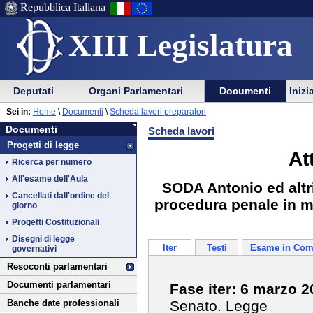
Repubblica Italiana
XIII Legislatura
Menu
Vai
Menu
Vai
Deputati
Organi Parlamentari
Documenti
Inizi
al
al
di
di
Vai
Menu
menu
Sei in:
Home
\
Documenti
\
Scheda lavori preparatori
ausilio
navigazione
Documenti
al
di
di
Documenti
Scheda lavori
alla
principale
contenuto
navigazione
sezione
Progetti di legge
navigazione
principale
At
Ricerca per numero
All'esame dell'Aula
SODA Antonio ed altri
Cancellati dall'ordine del
procedura penale in mat
giorno
Progetti Costituzionali
Disegni di legge
Iter
Testi
Esame in Com
governativi
Resoconti parlamentari
Documenti parlamentari
Fase iter: 6 marzo 
Senato. Legge
Banche date professionali