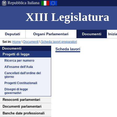
Repubblica Italiana
XIII Legislatura
Menu
Vai
Menu
Vai
Deputati
Organi Parlamentari
Documenti
Inizi
al
al
di
di
Vai
Menu
menu
Sei in:
Home
\
Documenti
\
Scheda lavori preparatori
ausilio
navigazione
Documenti
al
di
di
Documenti
Scheda lavori
alla
principale
contenuto
navigazione
sezione
Progetti di legge
navigazione
principale
Ricerca per numero
All'esame dell'Aula
Cancellati dall'ordine del
giorno
Progetti Costituzionali
Disegni di legge
governativi
Resoconti parlamentari
Documenti parlamentari
Banche date professionali