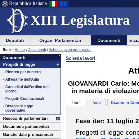
Repubblica Italiana
XIII Legislatura
Menu
Vai
Menu
Vai
Deputati
Organi Parlamentari
Documenti
Inizi
al
al
di
di
Vai
Menu
menu
Sei in:
Home
\
Documenti
\
Scheda lavori preparatori
ausilio
navigazione
Documenti
al
di
di
Documenti
Scheda lavori
alla
principale
contenuto
navigazione
sezione
Progetti di legge
navigazione
principale
At
Ricerca per numero
All'esame dell'Aula
GIOVANARDI Carlo: Modi
Cancellati dall'ordine del
in materia di violazio
giorno
Progetti Costituzionali
Iter
Testi
Esame in Com
Disegni di legge
governativi
Resoconti parlamentari
Fase iter: 11 luglio 
Documenti parlamentari
Progetti di legge con
Banche date professionali