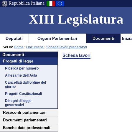
Repubblica Italiana
XIII Legislatura
Menu
Vai
Menu
Vai
Deputati
Organi Parlamentari
Documenti
Inizi
al
al
di
di
Vai
Menu
menu
Sei in:
Home
\
Documenti
\
Scheda lavori preparatori
ausilio
navigazione
Documenti
al
di
di
Documenti
Scheda lavori
alla
principale
contenuto
navigazione
sezione
Progetti di legge
navigazione
principale
Ricerca per numero
All'esame dell'Aula
Cancellati dall'ordine del
giorno
Progetti Costituzionali
Disegni di legge
governativi
Resoconti parlamentari
Documenti parlamentari
Banche date professionali