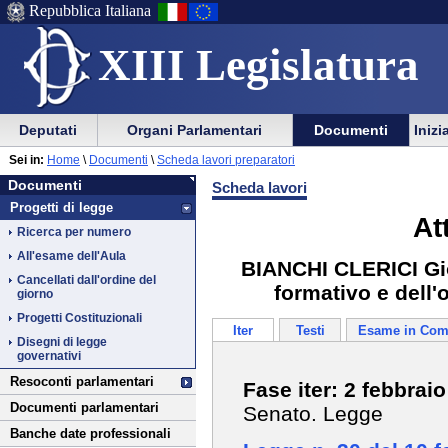
Repubblica Italiana
XIII Legislatura
Menu
Vai
Menu
Vai
Deputati
Organi Parlamentari
Documenti
Inizi
al
al
di
di
Vai
Menu
menu
Sei in:
Home
\
Documenti
\
Scheda lavori preparatori
ausilio
navigazione
Documenti
al
di
di
Documenti
Scheda lavori
alla
principale
contenuto
navigazione
sezione
Progetti di legge
navigazione
principale
At
Ricerca per numero
All'esame dell'Aula
BIANCHI CLERICI Gio
Cancellati dall'ordine del
formativo e dell'
giorno
Progetti Costituzionali
Iter
Testi
Esame in Com
Disegni di legge
governativi
Resoconti parlamentari
Fase iter: 2 febbrai
Documenti parlamentari
Senato. Legge
Banche date professionali