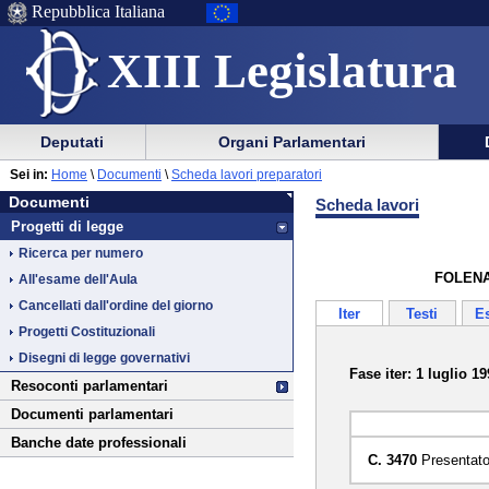
Repubblica Italiana
XIII Legislatura
Menu
Vai
Menu
Vai
Deputati
Organi Parlamentari
al
al
di
di
Vai
Menu
menu
Sei in:
Home
\
Documenti
\
Scheda lavori preparatori
ausilio
navigazione
Documenti
al
di
di
Documenti
Scheda lavori
alla
principale
contenuto
navigazione
sezione
Progetti di legge
navigazione
principale
Ricerca per numero
FOLENA P
All'esame dell'Aula
Cancellati dall'ordine del giorno
Iter
Testi
E
Progetti Costituzionali
Disegni di legge governativi
Fase iter: 1 luglio 19
Resoconti parlamentari
Documenti parlamentari
Banche date professionali
C. 3470
Presentato