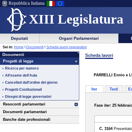
Repubblica Italiana
XIII Legislatura
Menu
Vai
Menu
Vai
Deputati
Organi Parlamentari
al
al
di
di
Vai
Menu
menu
Sei in:
Home
\
Documenti
\
Scheda lavori preparatori
ausilio
navigazione
Documenti
al
di
di
Documenti
Scheda lavori
alla
principale
contenuto
navigazione
sezione
Progetti di legge
navigazione
principale
Ricerca per numero
PARRELLI Ennio e LUC
All'esame dell'Aula
Cancellati dall'ordine del giorno
Iter
Testi
E
Progetti Costituzionali
Disegni di legge governativi
Resoconti parlamentari
Fase iter: 25 febbrai
Documenti parlamentari
Banche date professionali
C. 3164
Presentato 