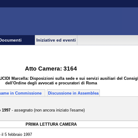
Documenti
Iniziative ed eventi
Atto Camera: 3164
IDI Marcella: Disposizioni sulla sede e sui servizi ausiliari del Consig
dell'Ordine degli avvocati e procuratori di Roma
same in Commissione
Discussione in Assemblea
o 1997
- assegnato (non ancora iniziato l'esame)
PRIMA LETTURA CAMERA
il 5 febbraio 1997