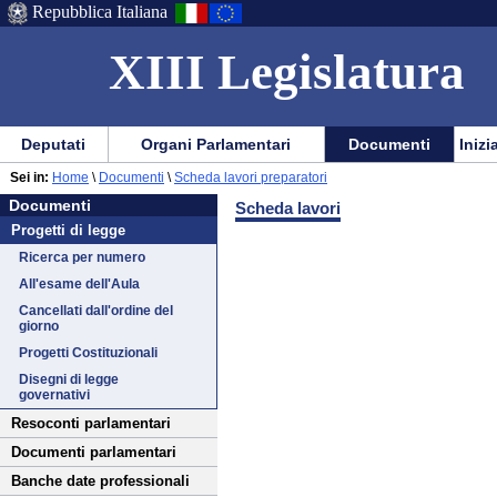
Repubblica Italiana
XIII Legislatura
Menu
Vai
Menu
Vai
Deputati
Organi Parlamentari
Documenti
Inizi
al
al
di
di
Vai
Menu
menu
Sei in:
Home
\
Documenti
\
Scheda lavori preparatori
ausilio
navigazione
Documenti
al
di
di
Documenti
Scheda lavori
alla
principale
contenuto
navigazione
sezione
Progetti di legge
navigazione
principale
Ricerca per numero
All'esame dell'Aula
Cancellati dall'ordine del
giorno
Progetti Costituzionali
Disegni di legge
governativi
Resoconti parlamentari
Documenti parlamentari
Banche date professionali