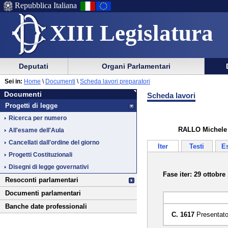
Repubblica Italiana
XIII Legislatura
Menu
Vai
Menu
Vai
Deputati
Organi Parlamentari
al
al
di
di
Vai
Menu
menu
Sei in:
Home
\
Documenti
\
Scheda lavori preparatori
ausilio
navigazione
Documenti
al
di
di
Documenti
Scheda lavori
alla
principale
contenuto
navigazione
sezione
Progetti di legge
navigazione
principale
Ricerca per numero
RALLO Michele ed
All'esame dell'Aula
Cancellati dall'ordine del giorno
Iter
Testi
E
Progetti Costituzionali
Disegni di legge governativi
Fase iter: 29 ottobre
Resoconti parlamentari
Documenti parlamentari
Banche date professionali
C. 1617
Presentato