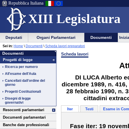
Repubblica Italiana
XIII Legislatura
Menu
Vai
Menu
Vai
Deputati
Organi Parlamentari
Documenti
Inizi
al
al
di
di
Vai
Menu
menu
Sei in:
Home
\
Documenti
\
Scheda lavori preparatori
ausilio
navigazione
Documenti
al
di
di
Documenti
Scheda lavori
alla
principale
contenuto
navigazione
sezione
Progetti di legge
navigazione
principale
At
Ricerca per numero
All'esame dell'Aula
DI LUCA Alberto ed
Cancellati dall'ordine del
dicembre 1989, n. 416, 
giorno
28 febbraio 1990, n. 3
Progetti Costituzionali
cittadini extrac
Disegni di legge
governativi
Iter
Testi
Esame in Com
Resoconti parlamentari
Documenti parlamentari
Fase iter: 19 novem
Banche date professionali