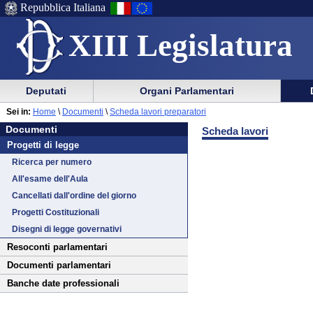
Repubblica Italiana
XIII Legislatura
Menu
Vai
Menu
Vai
Deputati
Organi Parlamentari
al
al
di
di
Vai
Menu
menu
Sei in:
Home
\
Documenti
\
Scheda lavori preparatori
ausilio
navigazione
Documenti
al
di
di
Documenti
Scheda lavori
alla
principale
contenuto
navigazione
sezione
Progetti di legge
navigazione
principale
Ricerca per numero
All'esame dell'Aula
Cancellati dall'ordine del giorno
Progetti Costituzionali
Disegni di legge governativi
Resoconti parlamentari
Documenti parlamentari
Banche date professionali