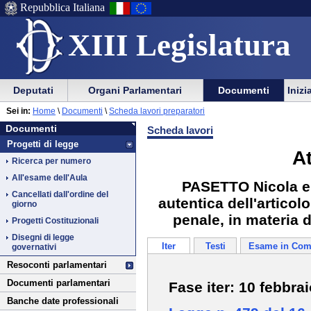
Repubblica Italiana
XIII Legislatura
Menu
Vai
Menu
Vai
Deputati
Organi Parlamentari
Documenti
Inizi
al
al
di
di
Vai
Menu
menu
Sei in:
Home
\
Documenti
\
Scheda lavori preparatori
ausilio
navigazione
Documenti
al
di
di
Documenti
Scheda lavori
alla
principale
contenuto
navigazione
sezione
Progetti di legge
navigazione
principale
A
Ricerca per numero
All'esame dell'Aula
PASETTO Nicola e 
Cancellati dall'ordine del
autentica dell'artico
giorno
penale, in materia d
Progetti Costituzionali
Disegni di legge
Iter
Testi
Esame in Com
governativi
Resoconti parlamentari
Documenti parlamentari
Fase iter: 10 febbra
Banche date professionali