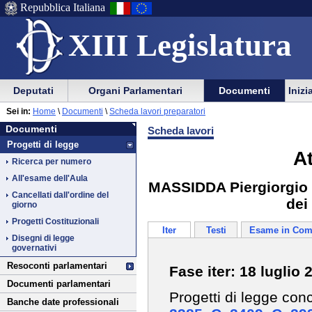
Repubblica Italiana
XIII Legislatura
Menu
Vai
Menu
Vai
Deputati
Organi Parlamentari
Documenti
Inizi
al
al
di
di
Vai
Menu
menu
Sei in:
Home
\
Documenti
\
Scheda lavori preparatori
ausilio
navigazione
Documenti
al
di
di
Documenti
Scheda lavori
alla
principale
contenuto
navigazione
sezione
Progetti di legge
navigazione
principale
A
Ricerca per numero
All'esame dell'Aula
MASSIDDA Piergiorgio ed
Cancellati dall'ordine del
dei
giorno
Progetti Costituzionali
Iter
Testi
Esame in Com
Disegni di legge
governativi
Resoconti parlamentari
Fase iter: 18 luglio 
Documenti parlamentari
Progetti di legge con
Banche date professionali