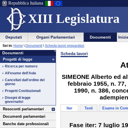
Repubblica Italiana
XIII Legislatura
Menu
Vai
Menu
Vai
Deputati
Organi Parlamentari
Documenti
Inizi
al
al
di
di
Vai
Menu
menu
Sei in:
Home
\
Documenti
\
Scheda lavori preparatori
ausilio
navigazione
Documenti
al
di
di
Documenti
Scheda lavori
alla
principale
contenuto
navigazione
sezione
Progetti di legge
navigazione
principale
A
Ricerca per numero
All'esame dell'Aula
SIMEONE Alberto ed altr
Cancellati dall'ordine del
febbraio 1955, n. 77,
giorno
1990, n. 386, conc
Progetti Costituzionali
adempient
Disegni di legge
governativi
Iter
Testi
Esame in Com
Resoconti parlamentari
Documenti parlamentari
Fase iter: 7 luglio 1
Banche date professionali