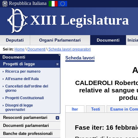
Repubblica Italiana
XIII Legislatura
Menu
Vai
Menu
Vai
Deputati
Organi Parlamentari
Documenti
Inizi
al
al
di
di
Vai
Menu
menu
Sei in:
Home
\
Documenti
\
Scheda lavori preparatori
ausilio
navigazione
Documenti
al
di
di
Documenti
Scheda lavori
alla
principale
contenuto
navigazione
sezione
Progetti di legge
navigazione
principale
A
Ricerca per numero
All'esame dell'Aula
CALDEROLI Roberto: D
Cancellati dall'ordine del
relative al sangue
giorno
produ
Progetti Costituzionali
Disegni di legge
Iter
Testi
Esame in Com
governativi
Resoconti parlamentari
Documenti parlamentari
Fase iter: 16 febbra
Banche date professionali