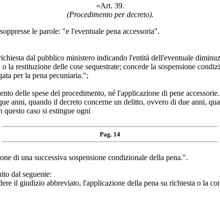
«Art. 39.
(Procedimento per decreto).
oppresse le parole: "e l'eventuale pena accessoria".
ichiesta dal pubblico ministero indicando l'entità dell'eventuale diminuzi
 o la restituzione delle cose sequestrate; concede la sospensione condizi
gata per la pena pecuniaria.";
to delle spese del procedimento, né l'applicazione di pene accessorie.
cinque anni, quando il decreto concerne un delitto, ovvero di due anni, 
n questo caso si estingue ogni
Pag. 14
ione di una successiva sospensione condizionale della pena.".
uito dal seguente:
ere il giudizio abbreviato, l'applicazione della pena su richiesta o la