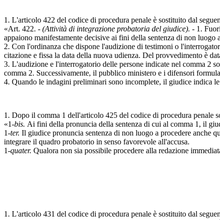
1. L'articolo 422 del codice di procedura penale è sostituito dal seguen
«Art. 422. -
(Attività di integrazione probatoria del giudice).
- 1. Fuor
appaiono manifestamente decisive ai fini della sentenza di non luogo 
2. Con l'ordinanza che dispone l'audizione di testimoni o l'interrogato
citazione e fissa la data della nuova udienza. Del provvedimento è dat
3. L'audizione e l'interrogatorio delle persone indicate nel comma 2 so
comma 2. Successivamente, il pubblico ministero e i difensori formulano
4. Quando le indagini preliminari sono incomplete, il giudice indica le
1. Dopo il comma 1 dell'articolo 425 del codice di procedura penale son
«1-
bis.
Ai fini della pronuncia della sentenza di cui al comma 1, il giud
1-
ter.
Il giudice pronuncia sentenza di non luogo a procedere anche quand
integrare il quadro probatorio in senso favorevole all'accusa.
1-
quater.
Qualora non sia possibile procedere alla redazione immediata
1. L'articolo 431 del codice di procedura penale è sostituito dal seguen