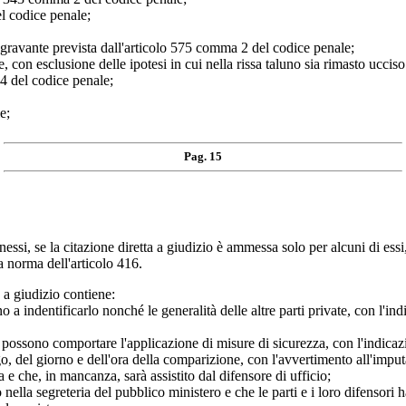
l codice penale;
aggravante prevista dall'articolo 575 comma 2 del codice penale;
con esclusione delle ipotesi in cui nella rissa taluno sia rimasto ucciso 
4 del codice penale;
e;
Pag. 15
essi, se la citazione diretta a giudizio è ammessa solo per alcuni di ess
o a norma dell'articolo 416.
e a giudizio contiene:
o a indentificarlo nonché le generalità delle altre parti private, con l'ind
 possono comportare l'applicazione di misure di sicurezza, con l'indicazio
go, del giorno e dell'ora della comparizione, con l'avvertimento all'im
 e che, in mancanza, sarà assistito dal difensore di ufficio;
o nella segreteria del pubblico ministero e che le parti e i loro difensori