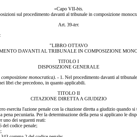
«Capo VII-
bis.
osizioni sul procedimento davanti al tribunale in composizione monocra
Art. 39-
ter.
:
"LIBRO OTTAVO
MENTO DAVANTI AL TRIBUNALE IN COMPOSIZIONE MON
TITOLO I
DISPOSIZIONE GENERALE
in composizione monocratica).
- 1. Nel procedimento davanti al tribunale
nei libri che precedono, in quanto applicabili.
TITOLO II
CITAZIONE DIRETTA A GIUDIZIO
ero esercita l'azione penale con la citazione diretta a giudizio quando si 
 pena pecuniaria. Per la determinazione della pena si applicano le dispos
 uno dei seguenti reati:
6 del codice penale;
;
lo 343 comma 2 del codice penale;