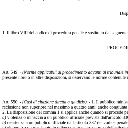
Disp
1. Il libro VIII del codice di procedura penale è sostituito dal seguente
PROCEDI
Art. 549. -
(Norme applicabili al procedimento davanti al tribunale 
presente libro o in altre disposizioni, si osservano le norme contenute 
Art. 550. -
(Casi di citazione diretta a giudizio).
- 1. Il pubblico minist
reclusione non superiore nel massimo a quattro anni, anche congiunta a
2. La disposizione del comma 1 si applica anche quando si procede per
a)
violenza o minaccia a un pubblico ufficiale prevista dall'articolo 33
b)
resistenza a un pubblico ufficiale dall'articolo 337 del codice penale
c)
oltraggio a un magistrato in udienza aggravato a norma dell'artico