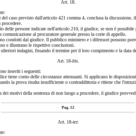
Art. 18.
te:
i del caso previsto dall'articolo 421 comma 4, conclusa la discussione, i
a procedere.
rio delle persone indicate nell'articolo 210, il giudice, se non è possib
a comunicazione al procuratore generale presso la corte di appello.
no condotti dal giudice. Il pubblico ministero e i difensori possono porr
 e illustrano le rispettive conclusioni.
 ulteriori indagini, fissando il termine per il loro compimento e la data
Art. 18-
bis.
o inseriti i seguenti:
ice tiene conto delle circostanze attenuanti. Si applicano le disposizioni
o la prova risulta insufficiente o contraddittoria e ritiene che l'istruz
 dei motivi della sentenza di non luogo a procedere, il giudice provvede
Pag. 12
Art. 18-
ter.
te: