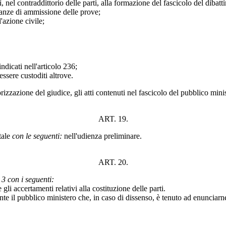
ì, nel contraddittorio delle parti, alla formazione del fascicolo del dibat
inanze di ammissione delle prove;
l'azione civile;
indicati nell'articolo 236;
essere custoditi altrove.
rizzazione del giudice, gli atti contenuti nel fascicolo del pubblico minist
ART. 19.
tale
con le seguenti:
nell'udienza preliminare.
ART. 20.
 3 con i seguenti:
gli accertamenti relativi alla costituzione delle parti.
ente il pubblico ministero che, in caso di dissenso, è tenuto ad enunciarne 