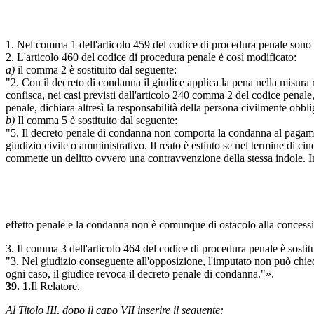
1. Nel comma 1 dell'articolo 459 del codice di procedura penale sono s
2. L'articolo 460 del codice di procedura penale è così modificato:
a)
il comma 2 è sostituito dal seguente:
"2. Con il decreto di condanna il giudice applica la pena nella misura r
confisca, nei casi previsti dall'articolo 240 comma 2 del codice penale,
penale, dichiara altresì la responsabilità della persona civilmente obbli
b)
Il comma 5 è sostituito dal seguente:
"5. Il decreto penale di condanna non comporta la condanna al pagamen
giudizio civile o amministrativo. Il reato è estinto se nel termine di 
commette un delitto ovvero una contravvenzione della stessa indole. I
effetto penale e la condanna non è comunque di ostacolo alla concess
3. Il comma 3 dell'articolo 464 del codice di procedura penale è sostit
"3. Nel giudizio conseguente all'opposizione, l'imputato non può chied
ogni caso, il giudice revoca il decreto penale di condanna."».
39. 1.
Il Relatore.
Al Titolo III, dopo il capo VII inserire il seguente: