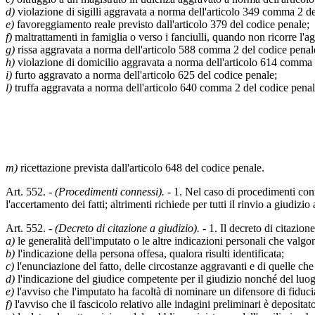
d)
violazione di sigilli aggravata a norma dell'articolo 349 comma 2 de
e)
favoreggiamento reale previsto dall'articolo 379 del codice penale;
f)
maltrattamenti in famiglia o verso i fanciulli, quando non ricorre l'
g)
rissa aggravata a norma dell'articolo 588 comma 2 del codice penale, 
h)
violazione di domicilio aggravata a norma dell'articolo 614 comma 
i)
furto aggravato a norma dell'articolo 625 del codice penale;
l)
truffa aggravata a norma dell'articolo 640 comma 2 del codice penal
m)
ricettazione prevista dall'articolo 648 del codice penale.
Art. 552. -
(Procedimenti connessi).
- 1. Nel caso di procedimenti conn
l'accertamento dei fatti; altrimenti richiede per tutti il rinvio a giudizi
Art. 552. -
(Decreto di citazione a giudizio).
- 1. Il decreto di citazion
a)
le generalità dell'imputato o le altre indicazioni personali che valgon
b)
l'indicazione della persona offesa, qualora risulti identificata;
c)
l'enunciazione del fatto, delle circostanze aggravanti e di quelle che
d)
l'indicazione del giudice competente per il giudizio nonché del luo
e)
l'avviso che l'imputato ha facoltà di nominare un difensore di fiducia
f)
l'avviso che il fascicolo relativo alle indagini preliminari è depositat