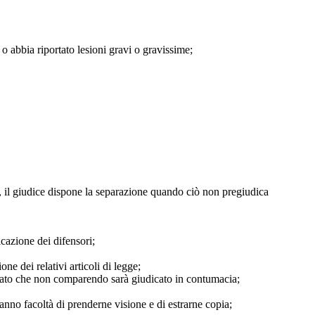
o abbia riportato lesioni gravi o gravissime;
i, il giudice dispone la separazione quando ciò non pregiudica
icazione dei difensori;
ne dei relativi articoli di legge;
putato che non comparendo sarà giudicato in contumacia;
 hanno facoltà di prenderne visione e di estrarne copia;