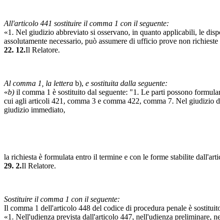
All'articolo 441 sostituire il comma 1 con il seguente:
«1. Nel giudizio abbreviato si osservano, in quanto applicabili, le disp
assolutamente necessario, può assumere di ufficio prove non richieste d
22. 12.
Il Relatore.
Al comma 1, la lettera
b),
e sostituita dalla seguente:
«
b)
il comma 1 è sostituito dal seguente: "1. Le parti possono formulare
cui agli articoli 421, comma 3 e comma 422, comma 7. Nel giudizio diret
giudizio immediato,
la richiesta è formulata entro il termine e con le forme stabilite dall'a
29. 2.
Il Relatore.
Sostituire il comma 1 con il seguente:
Il comma 1 dell'articolo 448 del codice di procedura penale è sostituit
«1. Nell'udienza prevista dall'articolo 447, nell'udienza preliminare, nel