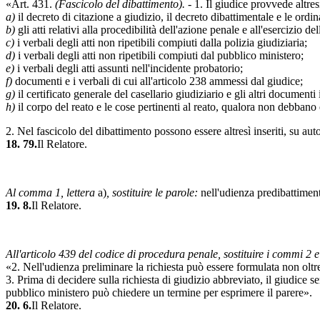
«Art. 431.
(Fascicolo del dibattimento).
- 1. Il giudice provvede altres
a)
il decreto di citazione a giudizio, il decreto dibattimentale e le ord
b)
gli atti relativi alla procedibilità dell'azione penale e all'esercizio del
c)
i verbali degli atti non ripetibili compiuti dalla polizia giudiziaria;
d)
i verbali degli atti non ripetibili compiuti dal pubblico ministero;
e)
i verbali degli atti assunti nell'incidente probatorio;
f)
documenti e i verbali di cui all'articolo 238 ammessi dal giudice;
g)
il certificato generale del casellario giudiziario e gli altri documenti 
h)
il corpo del reato e le cose pertinenti al reato, qualora non debbano 
2. Nel fascicolo del dibattimento possono essere altresì inseriti, su auto
18. 79.
Il Relatore.
Al comma 1, lettera
a)
, sostituire le parole:
nell'udienza predibattimen
19. 8.
Il Relatore.
All'articolo 439 del codice di procedura penale, sostituire i commi 2 e
«2. Nell'udienza preliminare la richiesta può essere formulata non oltre 
3. Prima di decidere sulla richiesta di giudizio abbreviato, il giudice s
pubblico ministero può chiedere un termine per esprimere il parere».
20. 6.
Il Relatore.